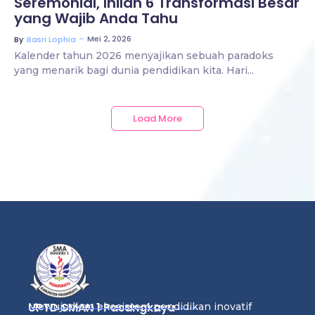
Seremonial, Inilah 6 Transformasi Besar
yang Wajib Anda Tahu
~
Mei 2, 2026
By
Basri Lophia
Kalender tahun 2026 menyajikan sebuah paradoks
yang menarik bagi dunia pendidikan kita. Hari...
Load More
UPTD SMAN 1 Pasangkayu
Mewujudkan ekosistem pendidikan inovatif