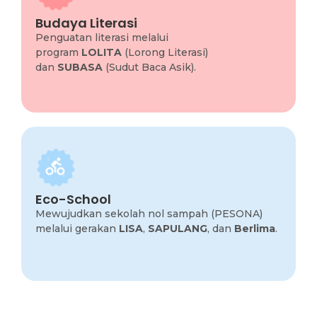
Budaya Literasi
Penguatan literasi melalui
Budaya Literasi
(Lorong Literasi)
LOLITA
program
Penguatan literasi melalui
(Sudut Baca Asik).
SUBASA
dan
program
LOLITA
(Lorong Literasi)
dan
SUBASA
(Sudut Baca Asik).
Eco-School
Mewujudkan sekolah nol sampah (PESONA)
Eco-School
.
Berlima
, dan
SAPULANG
,
LISA
melalui gerakan
Mewujudkan sekolah nol sampah (PESONA)
melalui gerakan
LISA
,
SAPULANG
, dan
Berlima
.