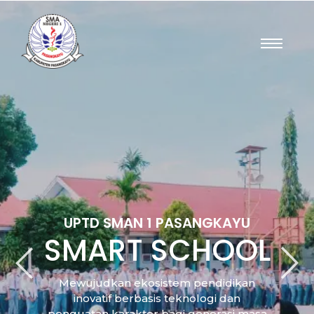
UPTD SMAN 1 PASANGKAYU​
SMART SCHOOL
Mewujudkan ekosistem pendidikan
inovatif berbasis teknologi dan
penguatan karakter bagi generasi masa