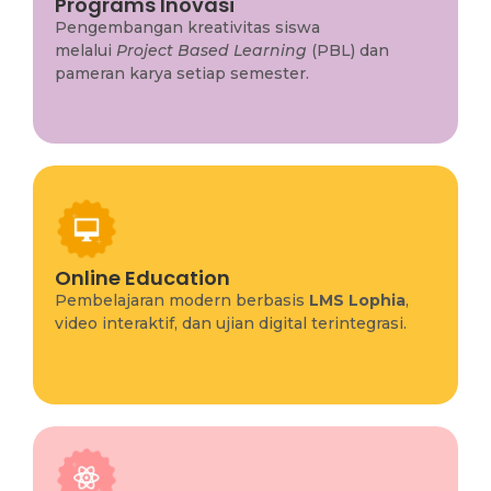
Programs Inovasi
(PBL) dan
Project Based Learning
melalui
Pengembangan kreativitas siswa
pameran karya setiap semester.
melalui
Project Based Learning
(PBL) dan
pameran karya setiap semester.
Online Education
,
LMS Lophia
Pembelajaran modern berbasis
Online Education
video interaktif, dan ujian digital terintegrasi.
Pembelajaran modern berbasis
LMS Lophia
,
video interaktif, dan ujian digital terintegrasi.