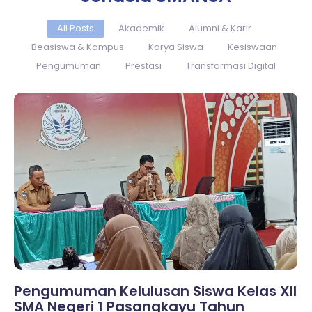
All Posts
Akademik
Alumni & Karir
Beasiswa & Kampus
Karya Siswa
Kesiswaan
Pengumuman
Prestasi
Transformasi Digital
No Comments
Pengumuman Kelulusan Siswa Kelas XII
SMA Negeri 1 Pasangkayu Tahun