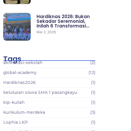
Hardiknas 2026: Bukan
Sekadar Seremonial,
Inilah 6 Transformasi…
Mei 2, 2026
Tags
akreditasi-sekolah
(2)
global-academy
(12)
Hardiknas2026
(1)
kelulusan siswa SMA 1 pasangkayu
(1)
kip-kuliah
(1)
kurikulum-merdeka
(3)
Lophia LKP
(1)