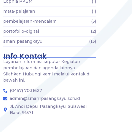
Lophia PKBM
(1)
mata-pelajaran
(1)
pembelajaran-mendalam
(5)
portofolio-digital
(2)
sman1pasangkayu
(13)
Info Kontak
Layanan informasi seputar Kegiatan
pembelajaran dan agenda lainnya.
Silahkan Hubungi kami melalui kontak di
bawah ini.
(0457) 7031627
admin@sman1pasangkayu.sch.id
Jl. Andi Depu, Pasangkayu, Sulawesi
Barat 91571