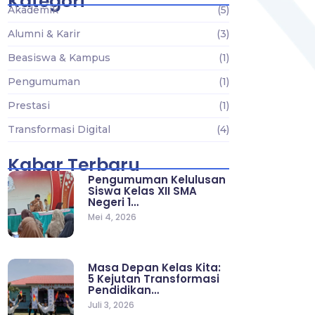
Kategori
Akademik
(5)
Alumni & Karir
(3)
Beasiswa & Kampus
(1)
Pengumuman
(1)
Prestasi
(1)
Transformasi Digital
(4)
Kabar Terbaru
Pengumuman Kelulusan
Siswa Kelas XII SMA
Negeri 1…
Mei 4, 2026
Masa Depan Kelas Kita:
5 Kejutan Transformasi
Pendidikan…
Juli 3, 2026