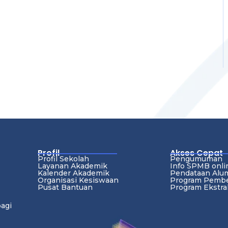
Profil
Akses Cepat
Profil Sekolah
Pengumuman
Layanan Akademik
Info SPMB onli
Kalender Akademik
Pendataan Alu
Organisasi Kesiswaan
Program Pembe
Pusat Bantuan
Program Ekstra
bagi