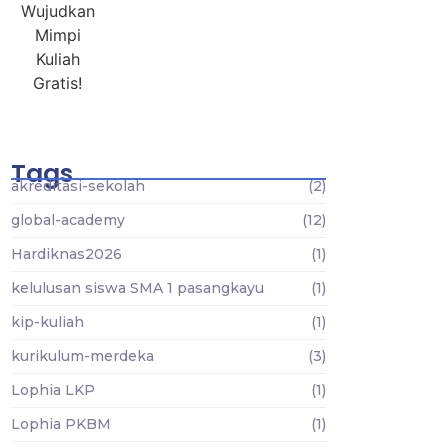
Tags
akreditasi-sekolah
(2)
global-academy
(12)
Hardiknas2026
(1)
kelulusan siswa SMA 1 pasangkayu
(1)
kip-kuliah
(1)
kurikulum-merdeka
(3)
Lophia LKP
(1)
Lophia PKBM
(1)