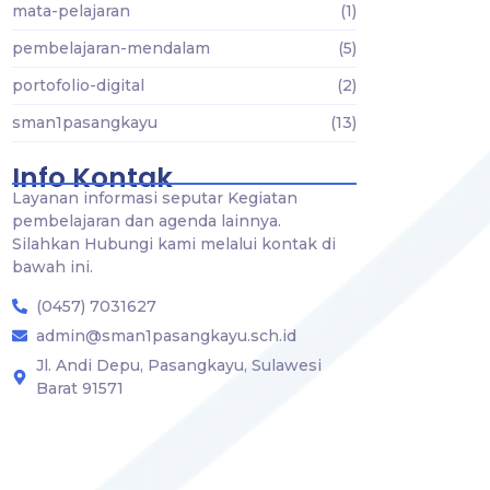
mata-pelajaran
(1)
pembelajaran-mendalam
(5)
portofolio-digital
(2)
sman1pasangkayu
(13)
Info Kontak
Layanan informasi seputar Kegiatan
pembelajaran dan agenda lainnya.
Silahkan Hubungi kami melalui kontak di
bawah ini.
(0457) 7031627
admin@sman1pasangkayu.sch.id
Jl. Andi Depu, Pasangkayu, Sulawesi
Barat 91571