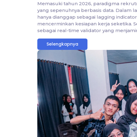
Memasuki tahun 2026, paradigma rekrutm
yang sepenuhnya berbasis data. Dalam lans
hanya dianggap sebagai lagging indicator
mencerminkan kesiapan kerja seketika. Seba
sebagai real-time validator yang menjamin k
Selengkapnya