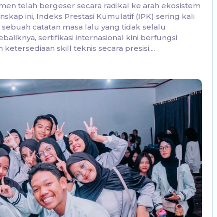
en telah bergeser secara radikal ke arah ekosistem
kap ini, Indeks Prestasi Kumulatif (IPK) sering kali
 sebuah catatan masa lalu yang tidak selalu
liknya, sertifikasi internasional kini berfungsi
etersediaan skill teknis secara presisi....
No Comments