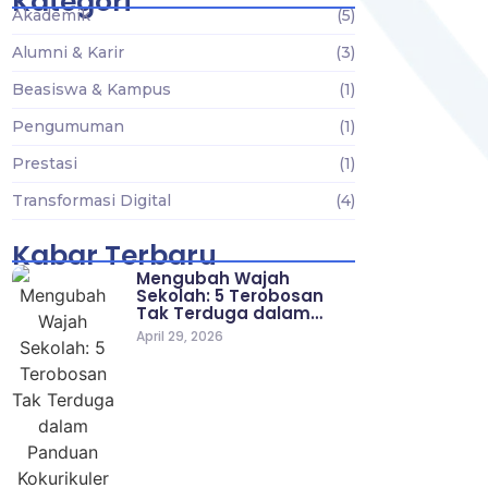
Kategori
Akademik
(5)
Alumni & Karir
(3)
Beasiswa & Kampus
(1)
Pengumuman
(1)
Prestasi
(1)
Transformasi Digital
(4)
Kabar Terbaru
Mengubah Wajah
Sekolah: 5 Terobosan
Tak Terduga dalam…
April 29, 2026