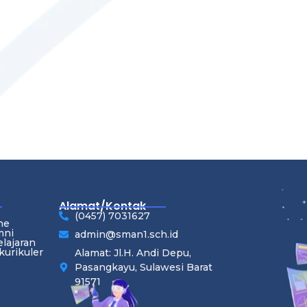
Alamat/Kontak
(0457) 7031627
ne
mni
admin@sman1.sch.id
lajaran
kurikuler
Alamat: Jl.H. Andi Depu,
Pasangkayu, Sulawesi Barat
91571