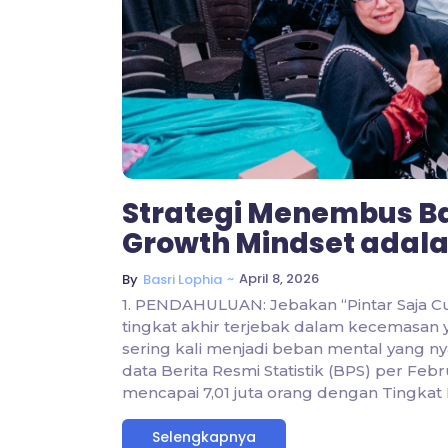
Strategi Menembus B
Growth Mindset adala
~
April 8, 2026
By
Basri Lophia
1. PENDAHULUAN: Jebakan “Pintar Saja C
tingkat akhir terjebak dalam kecemasan 
sering kali menjadi beban mental yang ny
data Berita Resmi Statistik (BPS) per Feb
mencapai 7,01 juta orang dengan Tingkat
Selengkapnya